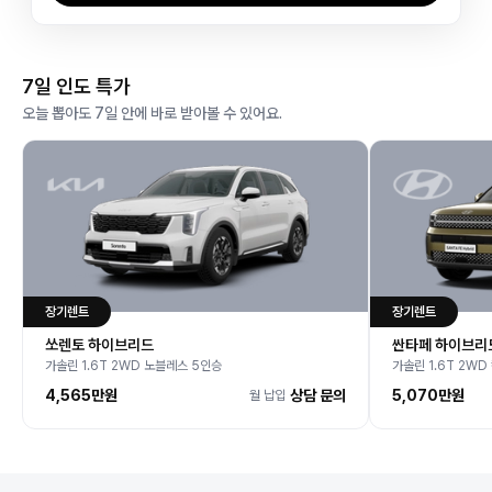
7일 인도 특가
오늘 뽑아도 7일 안에 바로 받아볼 수 있어요.
장기렌트
장기렌트
쏘렌토 하이브리드
싼타페 하이브리
가솔린 1.6T 2WD 노블레스 5인승
가솔린 1.6T 2W
4,565만
원
상담 문의
5,070만
원
월 납입