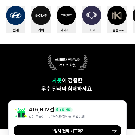
현대
기아
제네시스
KGM
노블클라쎄
차봇
이 검증한

우수 딜러와 함께하세요!
416,912
건
총 누적 견적
많은 분들이 무료 견적과 혜택을 받았어요!
수입차 견적 비교하기