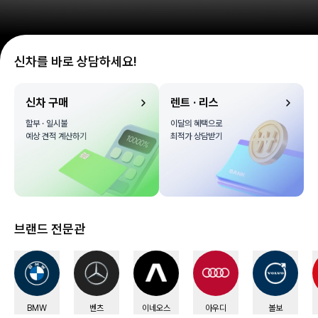
신차를 바로 상담하세요!
신차 구매
렌트 · 리스
할부 · 일시불

이달의 혜택으로

예상 견적 계산하기
최적가 상담받기
브랜드 전문관
BMW
벤츠
이네오스
아우디
볼보